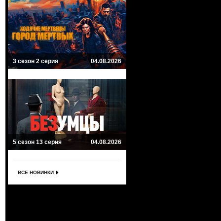
3 сезон 2 серия
04.08.2026
5 сезон 13 серия
04.08.2026
ВСЕ НОВИНКИ