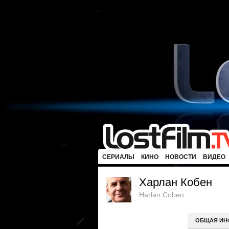
СЕРИАЛЫ
КИНО
НОВОСТИ
ВИДЕО
Харлан Кобен
Harlan Coben
ОБЩАЯ ИН