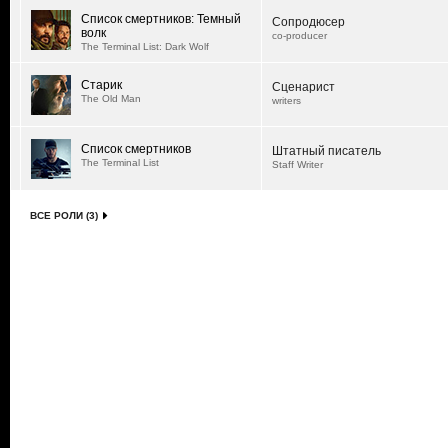
Список смертников: Темный
Сопродюсер
волк
co-producer
The Terminal List: Dark Wolf
Старик
Сценарист
The Old Man
writers
Список смертников
Штатный писатель
The Terminal List
Staff Writer
ВСЕ РОЛИ (3)