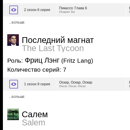
Пикассо: Глава 6
2 сезон 6 серия
Chapter Six
…БОЛЬШЕ
Последний магнат
The Last Tycoon
Фриц Лэнг
Роль:
(Fritz Lang)
Количество серий: 7
Оскар, Оскар, Оскар
1 сезон 9 серия
Oscar, Oscar, Oscar
…БОЛЬШЕ
Салем
Salem