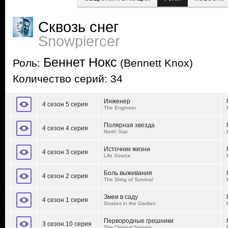
Сквозь снег
Snowpiercer
Беннет Нокс
Роль:
(Bennett Knox)
Количество серий: 34
Инженер
4 сезон 5 серия
The Engineer
Полярная звезда
4 сезон 4 серия
North Star
Источник жизни
4 сезон 3 серия
Life Source
Боль выживания
4 сезон 2 серия
The Sting of Survival
Змеи в саду
4 сезон 1 серия
Snakes in the Garden
Первородные грешники
3 сезон 10 серия
The Original Sinners