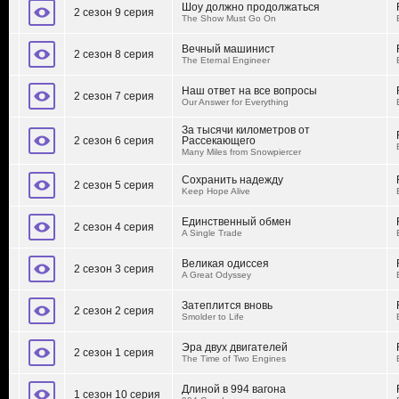
Шоу должно продолжаться
2 сезон 9 серия
The Show Must Go On
Вечный машинист
2 сезон 8 серия
The Eternal Engineer
Наш ответ на все вопросы
2 сезон 7 серия
Our Answer for Everything
За тысячи километров от
2 сезон 6 серия
Рассекающего
Many Miles from Snowpiercer
Сохранить надежду
2 сезон 5 серия
Keep Hope Alive
Единственный обмен
2 сезон 4 серия
A Single Trade
Великая одиссея
2 сезон 3 серия
A Great Odyssey
Затеплится вновь
2 сезон 2 серия
Smolder to Life
Эра двух двигателей
2 сезон 1 серия
The Time of Two Engines
Длиной в 994 вагона
1 сезон 10 серия