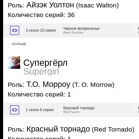
Айзэк Уолтон
Роль:
(Isaac Walton)
Количество серий: 36
Черное воскресенье
3 сезон 10 серия
Black Sunday
…БОЛЬШЕ
Супергёрл
Supergirl
Т.О. Морроу
Роль:
(T. O. Morrow)
Количество серий: 1
Красный торнадо
1 сезон 6 серия
Red Faced
Красный торнадо
Роль:
(Red Tornado)