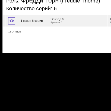
Фредди Торн
Роль:
(Freddie Thorne)
Количество серий: 6
Эпизод 6
1 сезон 6 серия
Episode 6
…БОЛЬШЕ