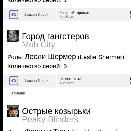
Количество серий: 1
Красный торнадо
1 сезон 6 серия
Red Faced
Город гангстеров
Mob City
Лесли Шермер
Роль:
(Leslie Shermer)
Количество серий: 5
Не вставать!
1 сезон 6 серия
Stay Down
…БОЛЬШЕ
Острые козырьки
Peaky Blinders