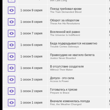
994 Cars Long
Поезд требовал крови
1 сезон 9 серия
The Train Demanded Blood
Оборот за оборотом
1 сезон 8 серия
These Are His Revolutions
Вселенной всё равно
1 сезон 7 серия
The Universe Is Indifferent
Беда подкрадывается незаметно
1 сезон 6 серия
Trouble Comes Sideways
Правосудию не хватило билета
1 сезон 5 серия
Justice Never Boarded
В отсутствие создателя
1 сезон 4 серия
Without Their Maker
Допуск - это сила
1 сезон 3 серия
Access Is Power
Готовьтесь к тряске
1 сезон 2 серия
Prepare to Brace
Вначале изменилась погода
1 сезон 1 серия
First, the Weather Changed