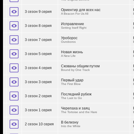
Ориентир для всех нас
3 сезон 9 серия
A Beacon For Us All
Исправление
3 сезон 8 серия
Setting Itself Right
Уроборос
3 сезон 7 серия
Ouroboros
Новая жизнь
3 сезон 5 серия
A New Life
Скованы общим путем
3 сезон 4 серия
Bound by One Track
Первый удар
3 сезон 3 серия
The First Blow
Последний рубеж
3 сезон 2 серия
The Last to Go
Черепаха и заяц
3 сезон 1 серия
The Tortoise and the Hare
В белизну
2 сезон 10 серия
Into the White