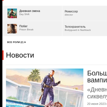
Дневная смена
Режиссер
Day Shift
director
Побег
Телохранитель
Prison Break
Bodyguard in flashback
ВСЕ РОЛИ (2)
Новости
Больш
вампи
«Дневн
сиквел
20 июня 2023 г