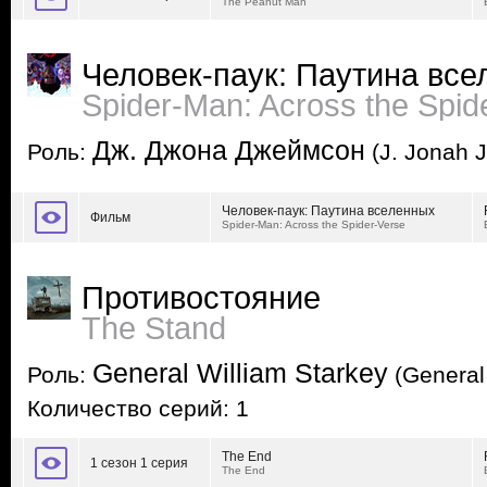
The Peanut Man
Человек-паук: Паутина вс
Spider-Man: Across the Spid
Дж. Джона Джеймсон
Роль:
(J. Jonah 
Человек-паук: Паутина вселенных
Фильм
Spider-Man: Across the Spider-Verse
Противостояние
The Stand
General William Starkey
Роль:
(General 
Количество серий: 1
The End
1 сезон 1 серия
The End