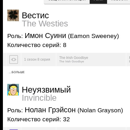
Вестис
The Westies
Имон Суини
Роль:
(Eamon Sweeney)
Количество серий: 8
The Irish Goodbye
1 сезон 8 серия
The Irish Goodbye
…БОЛЬШЕ
Неуязвимый
Invincible
Нолан Грэйсон
Роль:
(Nolan Grayson)
Количество серий: 32