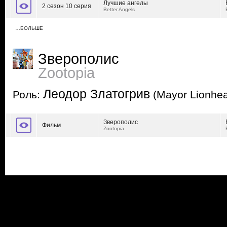
Лучшие ангелы
2 сезон 10 серия
Better Angels
…БОЛЬШЕ
Зверополис
Zootopia
Леодор Златогрив
Роль:
(Mayor Lionhea
Зверополис
Фильм
Zootopia