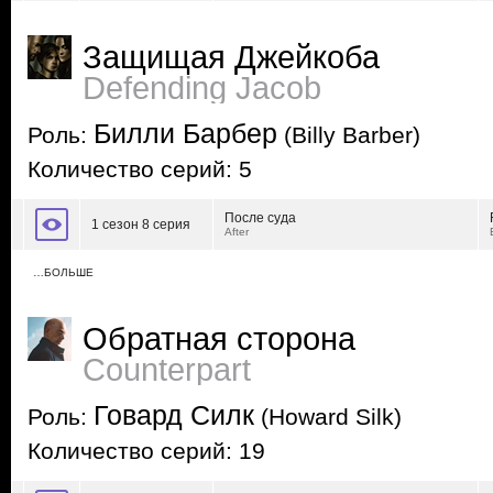
Защищая Джейкоба
Defending Jacob
Билли Барбер
Роль:
(Billy Barber)
Количество серий: 5
После суда
1 сезон 8 серия
After
…БОЛЬШЕ
Обратная сторона
Counterpart
Говард Силк
Роль:
(Howard Silk)
Количество серий: 19