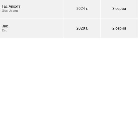
Гас Апкотт
2024 г.
3 серии
Gus Upcott
Зак
2020 г.
2 серии
Zac