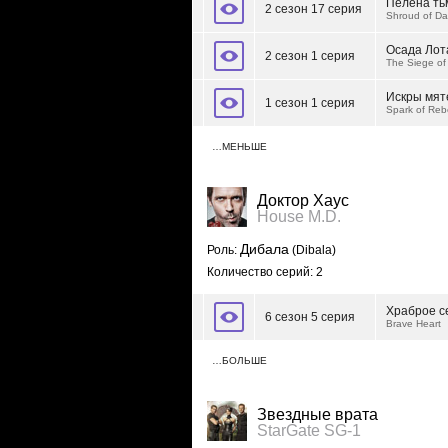
Пелена т
2 сезон 17 серия
Shroud of Da
Осада Лот
2 сезон 1 серия
The Siege of
Искры мят
1 сезон 1 серия
Spark of Rebe
…МЕНЬШЕ
Доктор Хаус
House M.D.
Дибала
Роль:
(Dibala)
Количество серий: 2
Храброе с
6 сезон 5 серия
Brave Heart
…БОЛЬШЕ
Звездные врата
StarGate SG-1