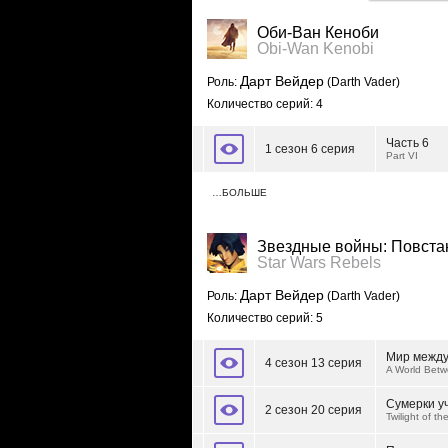
Оби-Ван Кеноби
Obi-Wan Kenobi
Дарт Вейдер
Роль:
(Darth Vader)
Количество серий: 4
Часть 6
1 сезон 6 серия
Part VI
…БОЛЬШЕ
Звездные войны: Повст
Star Wars Rebels
Дарт Вейдер
Роль:
(Darth Vader)
Количество серий: 5
Мир между
4 сезон 13 серия
A World Betw
Сумерки у
2 сезон 20 серия
Twilight of th