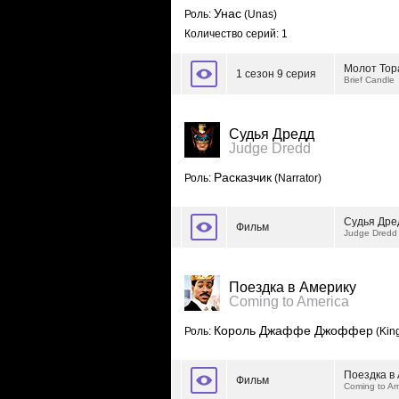
Унас
Роль:
(Unas)
Количество серий: 1
Молот Тор
1 сезон 9 серия
Brief Candle
Судья Дредд
Judge Dredd
Расказчик
Роль:
(Narrator)
Судья Дре
Фильм
Judge Dredd
Поездка в Америку
Coming to America
Король Джаффе Джоффер
Роль:
(King
Поездка в
Фильм
Coming to Am