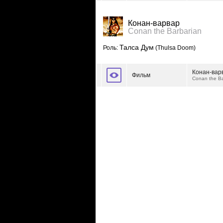
Конан-варвар
Conan the Barbarian
Талса Дум
Роль:
(Thulsa Doom)
Конан-вар
Фильм
Conan the Ba