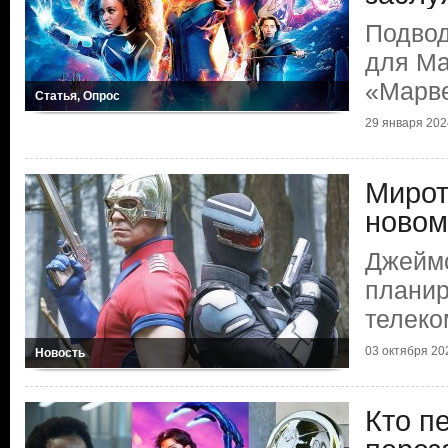
Подвод
для Ma
«Марв
Статья, Опрос
29 января 2024
Мирот
новом
Джеймс
планир
телеко
03 октября 202
Новость
Кто п