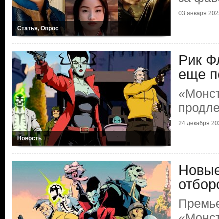
03 января 2025
Статья, Опрос
Рик Ф
еще 
«Монс
продле
24 декабря 202
Новость
Новы
отбор
Премь
«Монс