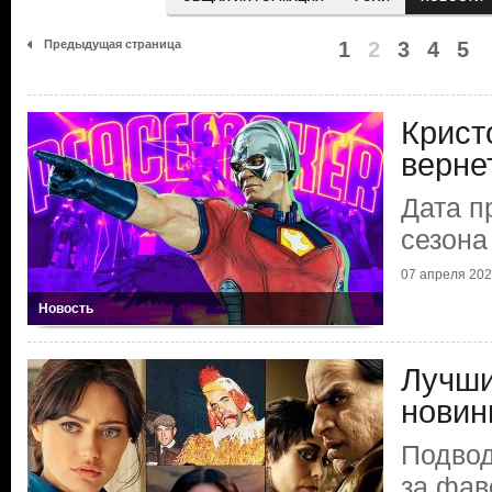
Предыдущая страница
1
2
3
4
5
Крист
верне
Дата п
сезона
07 апреля 2025
Новость
Лучши
новин
Подвод
за фав