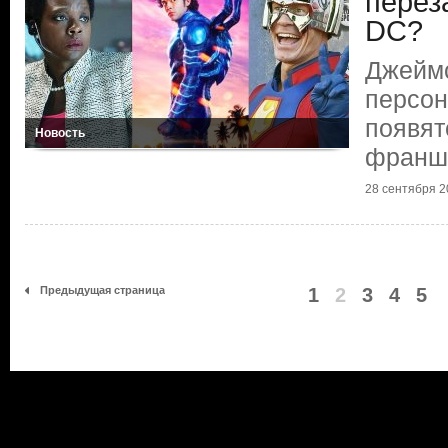
перез
DC?
Джеймс
персон
появят
Новость
франш
28 сентября 20
Предыдущая страница
1
2
3
4
5