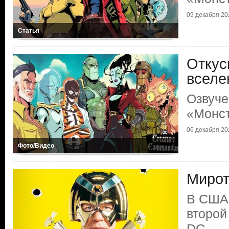
09 декабря 202
Статья
Откус
вселе
Озвуче
«Монс
06 декабря 202
Фото/Видео
Мирот
В США 
второй
DC