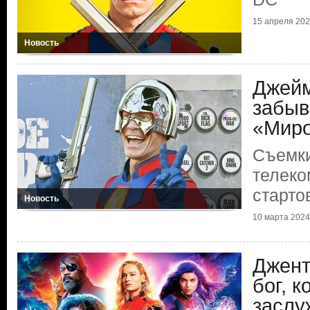
15 апреля 2024
Новость
Джейм
забыв
«Миро
Съемки
телеко
старто
Новость
10 марта 2024 
Джент
бог, к
заслу