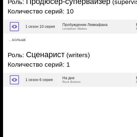
Продюсер-супервайзер
Роль:
(supervi
Количество серий: 10
Пробуждение Левиафана
1 сезон 10 серия
Leviathan Wakes
…БОЛЬШЕ
Сценарист
Роль:
(writers)
Количество серий: 1
На дне
1 сезон 6 серия
Rock Bottom