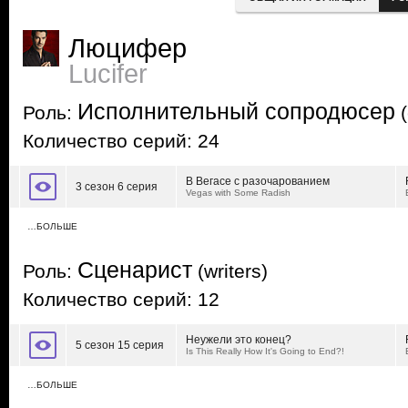
Люцифер
Lucifer
Исполнительный сопродюсер
Роль:
(
Количество серий: 24
В Вегасе с разочарованием
3 сезон 6 серия
Vegas with Some Radish
…БОЛЬШЕ
Сценарист
Роль:
(writers)
Количество серий: 12
Неужели это конец?
5 сезон 15 серия
Is This Really How It's Going to End?!
…БОЛЬШЕ