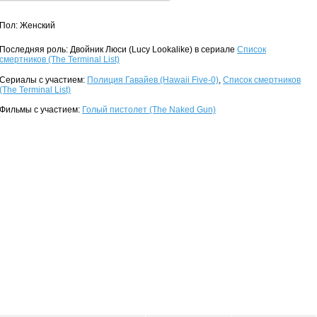
Пол: Женский
Последняя роль: Двойник Люси (Lucy Lookalike) в сериале
Список
смертников (The Terminal List)
Сериалы с участием:
Полиция Гавайев (Hawaii Five-0)
,
Список смертников
(The Terminal List)
Фильмы с участием:
Голый пистолет (The Naked Gun)