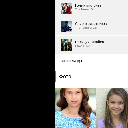
Голый пистолет
The Naked Gun
Список смертников
The Terminal List
Полиция Гавайев
Hawaii Five-0
ВСЕ РОЛИ (3)
Фото