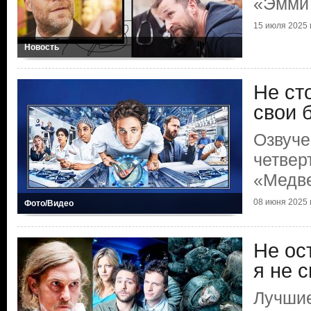
«Эмми
15 июля 2025 г
Новость
Не ст
свои 
Озвуче
четвер
«Медв
08 июня 2025 г
Фото/Видео
Не ос
я не 
Лучшие