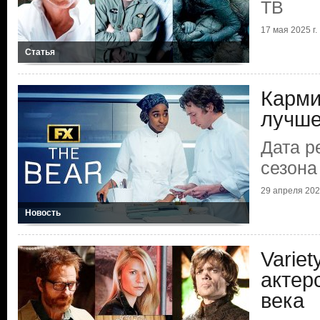
ТВ
17 мая 2025 г.
Статья
Карми
лучше
Дата р
сезона
29 апреля 2025
Новость
Varie
актер
века