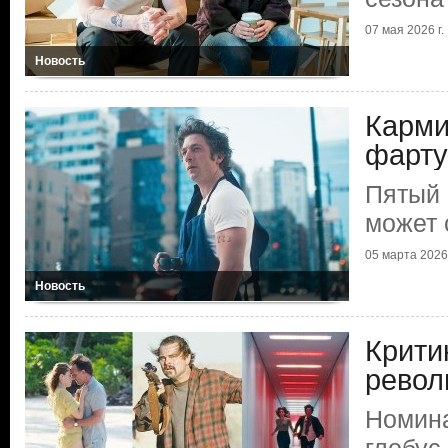
07 мая 2026 г.
Новость
Карми
фарту
Пятый 
может 
05 марта 2026 
Новость
Крити
рево
Номина