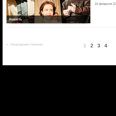
16 февраля 20
Новость
Предыдущая страница
1
2
3
4