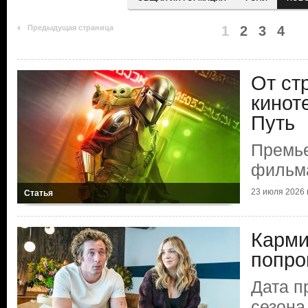
Предыдущая страница
1
2
3
4
От ст
кинот
Путь
Премье
фильм
23 июля 2026 г
Статья
Карми
попро
Дата п
сезона