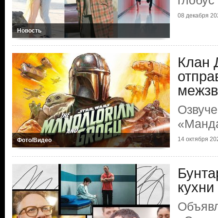
глобус
08 декабря 202
Новость
Клан 
отпра
межзв
Озвуче
«Манда
14 октября 202
Фото/Видео
Бунта
кухни
Объяв