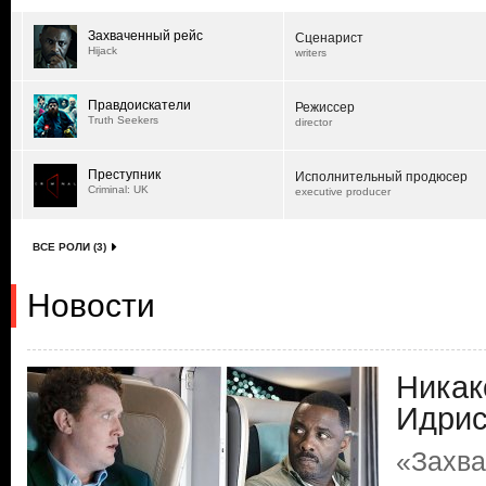
Захваченный рейс
Сценарист
Hijack
writers
Правдоискатели
Режиссер
Truth Seekers
director
Преступник
Исполнительный продюсер
Criminal: UK
executive producer
ВСЕ РОЛИ (3)
Новости
Никак
Идрис
«Захва