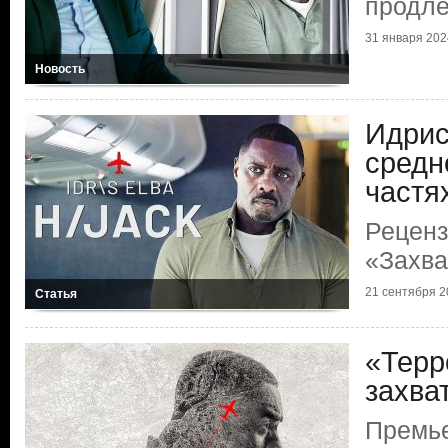
продле
31 января 2024
Новость
Идрис
средн
частя
Реценз
«Захва
21 сентября 20
Статья
«Терр
захва
Премь