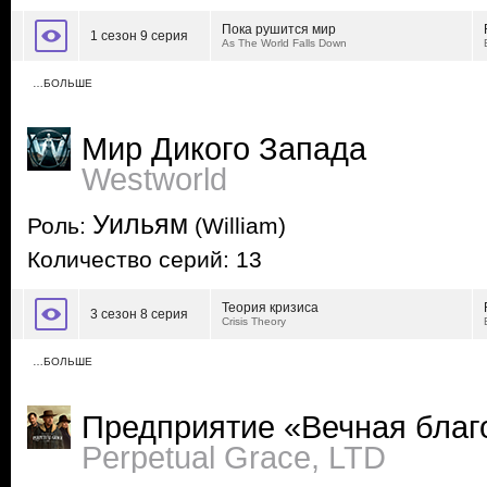
Пока рушится мир
1 сезон 9 серия
As The World Falls Down
…БОЛЬШЕ
Мир Дикого Запада
Westworld
Уильям
Роль:
(William)
Количество серий: 13
Теория кризиса
3 сезон 8 серия
Crisis Theory
…БОЛЬШЕ
Предприятие «Вечная благ
Perpetual Grace, LTD