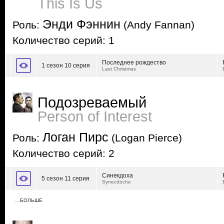
This Is Us
Энди Фэннин
Роль:
(Andy Fannan)
Количество серий: 1
Последнее рождество
1 сезон 10 серия
Last Christmas
Подозреваемый
Person of Interest
Логан Пирс
Роль:
(Logan Pierce)
Количество серий: 2
Синекдоха
5 сезон 11 серия
Synecdoche
…БОЛЬШЕ