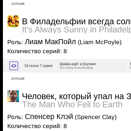
…БОЛЬШЕ
В Филадельфии всегда сол
It's Always Sunny in Philadel
Лиам МакПойл
Роль:
(Liam McPoyle)
Количество серий: 8
Шайка идёт в боулинг
16 сезон 7 серия
The Gang Goes Bowling
…БОЛЬШЕ
Человек, который упал на
The Man Who Fell to Earth
Спенсер Клэй
Роль:
(Spencer Clay)
Количество серий: 8