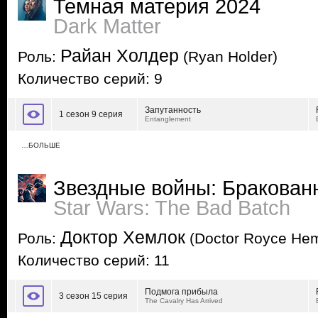
Темная материя 2024
Dark Matter
Райан Холдер
Роль:
(Ryan Holder)
Количество серий: 9
Запутанность
1 сезон 9 серия
Entanglement
…БОЛЬШЕ
Звездные войны: Бракован
Star Wars: The Bad Batch
Доктор Хемлок
Роль:
(Doctor Royce Hem
Количество серий: 11
Подмога прибыла
3 сезон 15 серия
The Cavalry Has Arrived