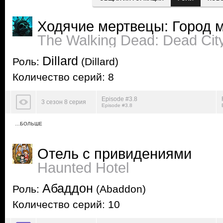
Ходячие мертвецы: Город 
The Walking Dead: Dead Cit
Dillard
Роль:
(Dillard)
Количество серий: 8
Episode #3.8
3 сезон 8 серия
Episode #3.8
…БОЛЬШЕ
Отель с привидениями
Haunted Hotel
Абаддон
Роль:
(Abaddon)
Количество серий: 10