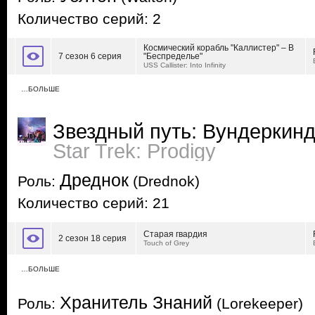
Количество серий: 2
Космический корабль "Каллистер" – В
7 сезон 6 серия
"Беспределье"
USS Callister: Into Infinity
…БОЛЬШЕ
Звездный путь: Вундеркин
Star Trek: Prodigy
Дреднок
Роль:
(Drednok)
Количество серий: 21
Старая гвардия
2 сезон 18 серия
Touch of Grey
…БОЛЬШЕ
Хранитель Знаний
Роль:
(Lorekeeper)