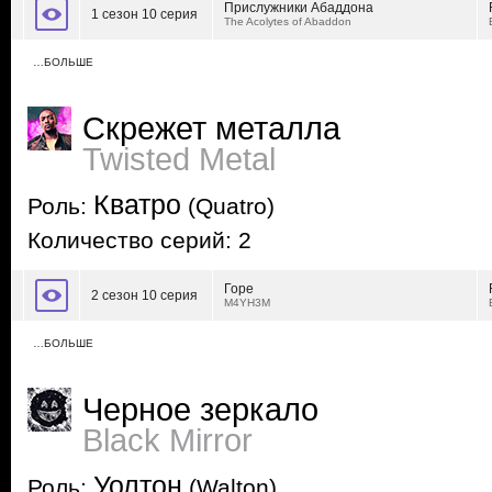
Прислужники Абаддона
1 сезон 10 серия
The Acolytes of Abaddon
…БОЛЬШЕ
Скрежет металла
Twisted Metal
Кватро
Роль:
(Quatro)
Количество серий: 2
Горе
2 сезон 10 серия
M4YH3M
…БОЛЬШЕ
Черное зеркало
Black Mirror
Уолтон
Роль:
(Walton)