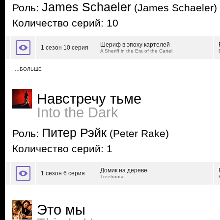
James Schaeler
Роль:
(James Schaeler)
Количество серий: 10
Шериф в эпоху картелей
1 сезон 10 серия
A Sheriff in the Era of the Cartel
…БОЛЬШЕ
Навстречу тьме
Into the Dark
Питер Рэйк
Роль:
(Peter Rake)
Количество серий: 1
Домик на дереве
1 сезон 6 серия
Treehouse
Это мы