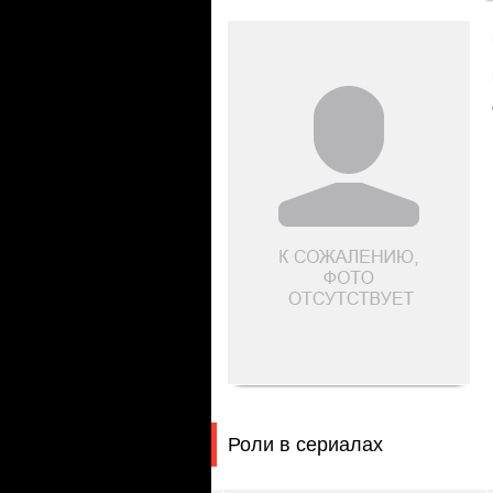
Роли в сериалах