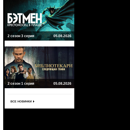
2 сезон 3 серия
05.08.2026
2 сезон 1 серия
05.08.2026
ВСЕ НОВИНКИ