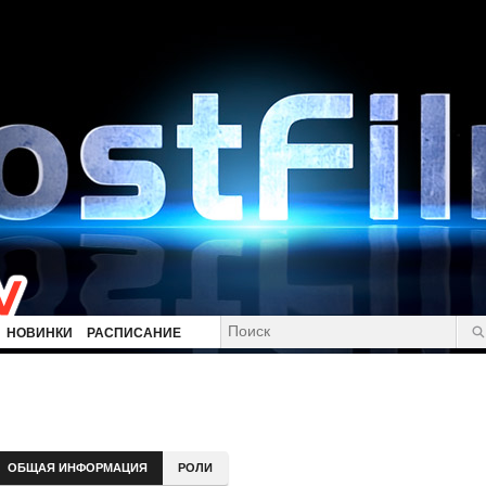
НОВИНКИ
РАСПИСАНИЕ
ОБЩАЯ ИНФОРМАЦИЯ
РОЛИ