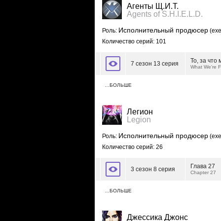
Агенты Щ.И.Т.
Agents of S.H.I.E.L.D.
Исполнительный продюсер
Роль:
(exe
Количество серий: 101
То, за что
7 сезон 13 серия
What We're F
…БОЛЬШЕ
Легион
Legion
Исполнительный продюсер
Роль:
(exe
Количество серий: 26
Глава 27
3 сезон 8 серия
Chapter 27
…БОЛЬШЕ
Джессика Джонс