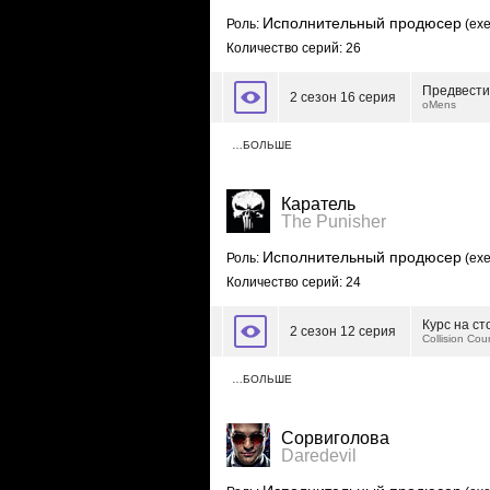
Исполнительный продюсер
Роль:
(exe
Количество серий: 26
Предвест
2 сезон 16 серия
oMens
…БОЛЬШЕ
Каратель
The Punisher
Исполнительный продюсер
Роль:
(exe
Количество серий: 24
Курс на с
2 сезон 12 серия
Collision Co
…БОЛЬШЕ
Сорвиголова
Daredevil