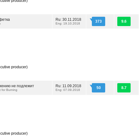
cutive producer)
фетка
Ru: 30.11.2018
373
9.6
n
Eng: 19.10.2018
cutive producer)
жению не подлежит
Ru: 11.09.2018
50
8.7
t for Burning
Eng: 07.09.2018
cutive producer)