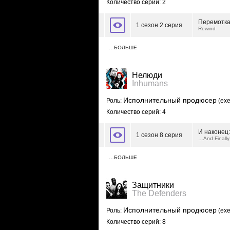
Количество серий: 2
Перемотк
1 сезон 2 серия
Rewind
…БОЛЬШЕ
Нелюди
Inhumans
Исполнительный продюсер
Роль:
(exe
Количество серий: 4
И наконец
1 сезон 8 серия
…And Finally:
…БОЛЬШЕ
Защитники
The Defenders
Исполнительный продюсер
Роль:
(exe
Количество серий: 8