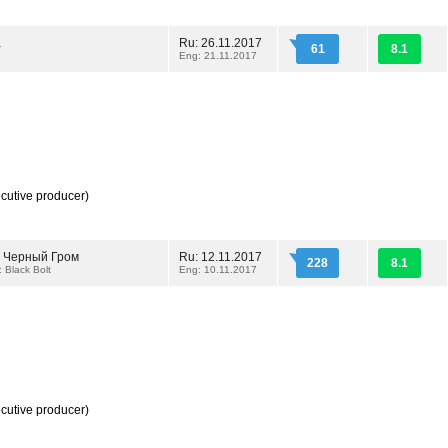
а
Ru: 26.11.2017
61
8.1
Eng: 21.11.2017
cutive producer)
: Черный Гром
Ru: 12.11.2017
228
8.1
 Black Bolt
Eng: 10.11.2017
cutive producer)