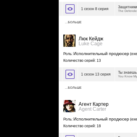
Защитник
1 сезон 8 серия
The Defende
…БОЛЬШЕ
Люк Кейдж
Luke Cage
Исполнительный продюсер
Роль:
(exe
Количество серий: 13
Ты знаешь
1 сезон 13 серия
You Know My
…БОЛЬШЕ
Агент Картер
Agent Carter
Исполнительный продюсер
Роль:
(exe
Количество серий: 18