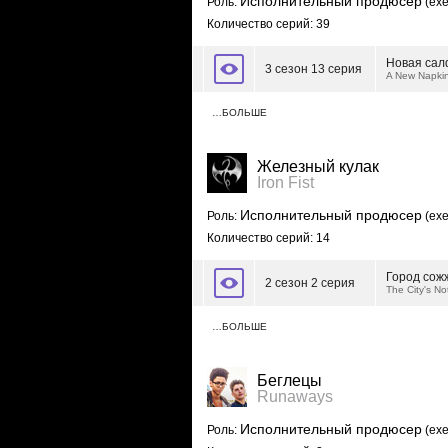
Исполнительный продюсер
Роль:
(exe
Количество серий: 39
Новая сал
3 сезон 13 серия
A New Napki
…БОЛЬШЕ
Железный кулак
Iron Fist
Исполнительный продюсер
Роль:
(exe
Количество серий: 14
Город сож
2 сезон 2 серия
The City's No
…БОЛЬШЕ
Беглецы
Runaways
Исполнительный продюсер
Роль:
(exe