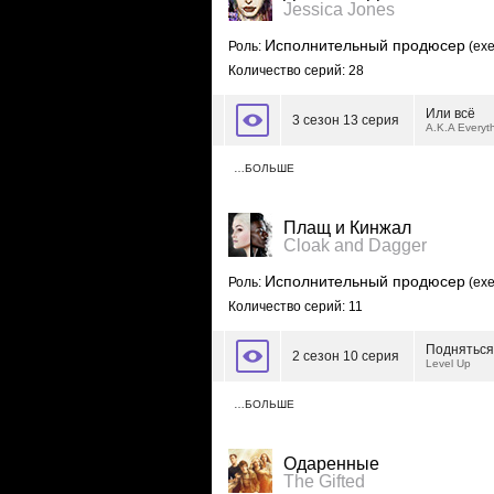
Jessica Jones
Исполнительный продюсер
Роль:
(exe
Количество серий: 28
Или всё
3 сезон 13 серия
A.K.A Everyt
…БОЛЬШЕ
Плащ и Кинжал
Cloak and Dagger
Исполнительный продюсер
Роль:
(exe
Количество серий: 11
Поднятьс
2 сезон 10 серия
Level Up
…БОЛЬШЕ
Одаренные
The Gifted