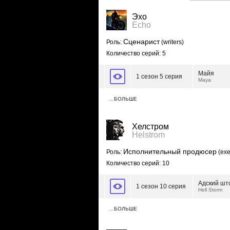
Эхо
Echo
Сценарист
Роль:
(writers)
Количество серий: 5
Майя
1 сезон 5 серия
Maya
…БОЛЬШЕ
Хелстром
Helstrom
Исполнительный продюсер
Роль:
(exe
Количество серий: 10
Адский шт
1 сезон 10 серия
Hell Storm
…БОЛЬШЕ