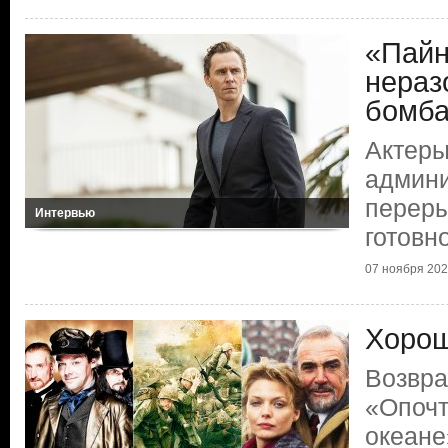
«Пайн
нераз
бомб
Актеры
админи
переры
Интервью
готовн
07 ноября 2025
Хорош
Возвра
«Опочт
океане