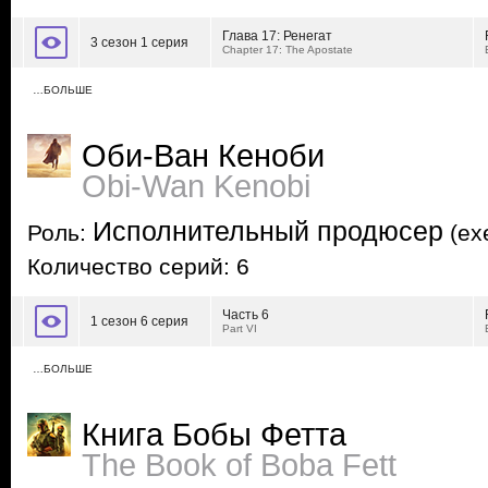
Глава 17: Ренегат
3 сезон 1 серия
Chapter 17: The Apostate
…БОЛЬШЕ
Оби-Ван Кеноби
Obi-Wan Kenobi
Исполнительный продюсер
Роль:
(exe
Количество серий: 6
Часть 6
1 сезон 6 серия
Part VI
…БОЛЬШЕ
Книга Бобы Фетта
The Book of Boba Fett