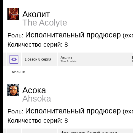
Аколит
The Acolyte
Исполнительный продюсер
Роль:
(exe
Количество серий: 8
Аколит
1 сезон 8 серия
The Acolyte
…БОЛЬШЕ
Асока
Ahsoka
Исполнительный продюсер
Роль:
(exe
Количество серий: 8
Часть восьмая. Джедай, ведьма и