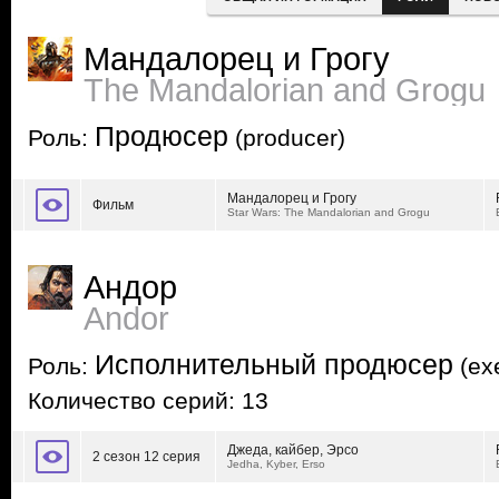
Мандалорец и Грогу
The Mandalorian and Grogu
Продюсер
Роль:
(producer)
Мандалорец и Грогу
Фильм
Star Wars: The Mandalorian and Grogu
Андор
Andor
Исполнительный продюсер
Роль:
(exe
Количество серий: 13
Джеда, кайбер, Эрсо
2 сезон 12 серия
Jedha, Kyber, Erso