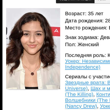
Возраст: 35 лет
Дата рождения: 28
Место рождения: 
Знак зодиака: Дев
Пол: Женский
Последняя роль: К
Уокер: Независимо
Independence)
Сериалы с участ
Звездные врата: В
Universe)
,
Шах и м
(The Killing)
,
Конти
Волшебники (The 
(Nancy Drew)
,
Уок