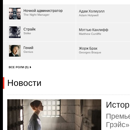
Ночной администратор
Адам Холиуэлл
The Night Manager
Adam Holywell
Страйк
Мэттью Канлифф
Strike
Matthew Cunliffe
Гений
Жорж Брак
Genius
Georges Braque
ВСЕ РОЛИ (5)
Новости
Истор
Премье
Грэйс»