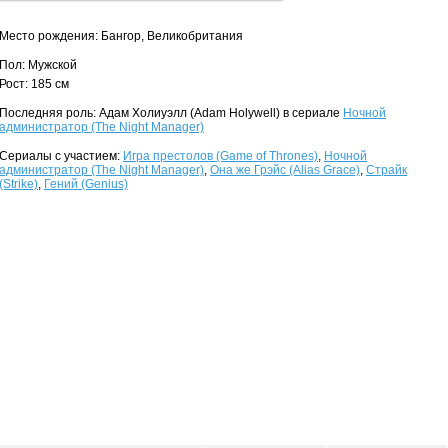
Место рождения: Бангор, Великобритания
Пол: Мужской
Рост: 185 см
Последняя роль: Адам Холиуэлл (Adam Holywell) в сериале
Ночной
администратор (The Night Manager)
Сериалы с участием:
Игра престолов (Game of Thrones)
,
Ночной
администратор (The Night Manager)
,
Она же Грэйс (Alias Grace)
,
Страйк
(Strike)
,
Гений (Genius)