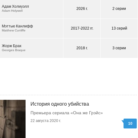
Адам Холиуэлл
2026 г.
2 серии
Adam Holywell
Мэттью Канлифф
2017-2022 гг.
13 серий
Matthew Cunliffe
Жорж Брак
2018 г.
3 серии
Georges Braque
История одного убийства
Премьера сериала «Она же Грэйс»
22 августа 2020 г.
10