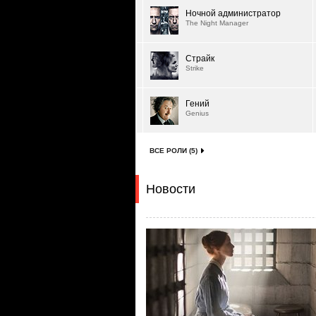
Ночной администратор
The Night Manager
Страйк
Strike
Гений
Genius
ВСЕ РОЛИ (5)
Новости