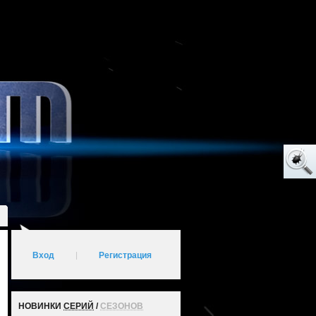
Вход
|
Регистрация
НОВИНКИ
СЕРИЙ
/
СЕЗОНОВ