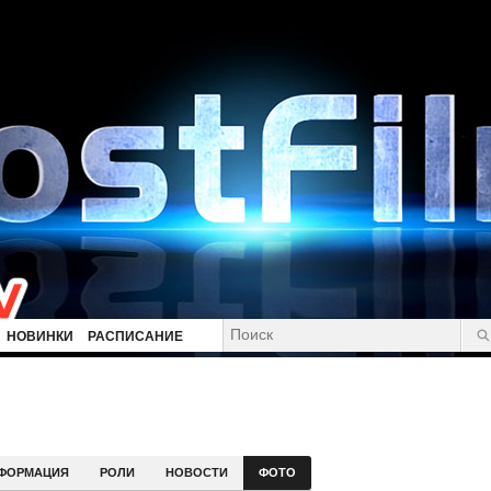
НОВИНКИ
РАСПИСАНИЕ
ФОРМАЦИЯ
РОЛИ
НОВОСТИ
ФОТО