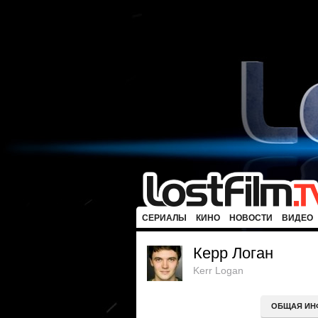
СЕРИАЛЫ
КИНО
НОВОСТИ
ВИДЕО
Керр Логан
Kerr Logan
ОБЩАЯ ИН