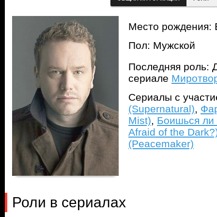
Место рождения: 
Пол: Мужской
Последняя роль: 
сериале
Миротвор
Сериалы с участ
(Supernatural)
,
Фар
Mist)
,
Боишься ли 
Afraid of the Dark?
(Peacemaker)
Роли в сериалах