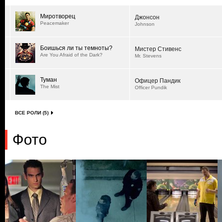
Миротворец
Джонсон
Peacemaker
Johnson
Боишься ли ты темноты?
Мистер Стивенс
Are You Afraid of the Dark?
Mr. Stevens
Туман
Офицер Пандик
The Mist
Officer Pundik
ВСЕ РОЛИ (5)
Фото