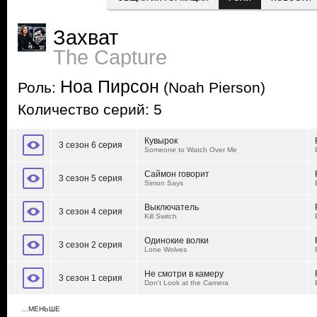
Захват
The Capture
Ноа Пирсон
Роль:
(Noah Pierson)
Количество серий: 5
Кувырок
3 сезон 6 серия
Someone to Watch Over Me
Саймон говорит
3 сезон 5 серия
Simon Says
Выключатель
3 сезон 4 серия
Kill Switch
Одинокие волки
3 сезон 2 серия
Lone Wolves
Не смотри в камеру
3 сезон 1 серия
Don't Look at the Camera
…МЕНЬШЕ