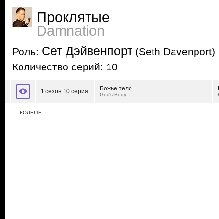
Проклятые
Damnation
Сет Дэйвенпорт
Роль:
(Seth Davenport)
Количество серий: 10
Божье тело
1 сезон 10 серия
God's Body
…БОЛЬШЕ