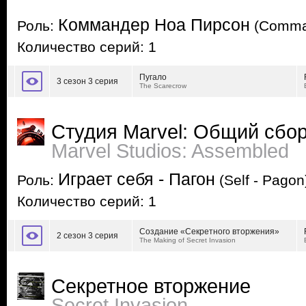
Коммандер Ноа Пирсон
Роль:
(Comman
Количество серий: 1
Пугало
3 сезон 3 серия
The Scarecrow
Студия Marvel: Общий сбо
Marvel Studios: Assembled
Играет себя - Пагон
Роль:
(Self - Pagon
Количество серий: 1
Создание «Секретного вторжения»
2 сезон 3 серия
The Making of Secret Invasion
Секретное вторжение
Secret Invasion