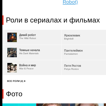
Robot)
Роли в сериалах и фильмах
Дикий робот
Яркоклювик
The Wild Robot
Brightbill
Темные начала
Пантелеймон
His Dark Materials
Pantalaimon
Война и мир
Петя Ростов
War & Peace
Petya Rostov
ВСЕ РОЛИ (4)
Фото