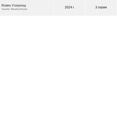
Ясмин Уэзерхед
2024 г.
3 серии
Yasmin Weatherhead