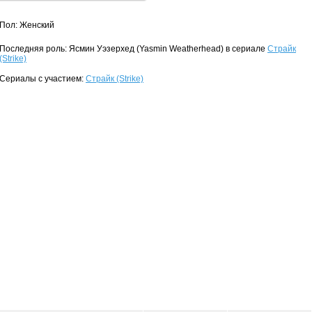
Пол: Женский
Последняя роль: Ясмин Уэзерхед (Yasmin Weatherhead) в сериале
Страйк
(Strike)
Сериалы с участием:
Страйк (Strike)