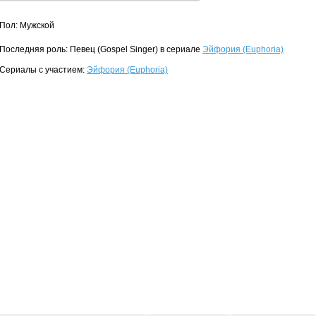
Пол: Мужской
Последняя роль: Певец (Gospel Singer) в сериале
Эйфория (Euphoria)
Сериалы с участием:
Эйфория (Euphoria)