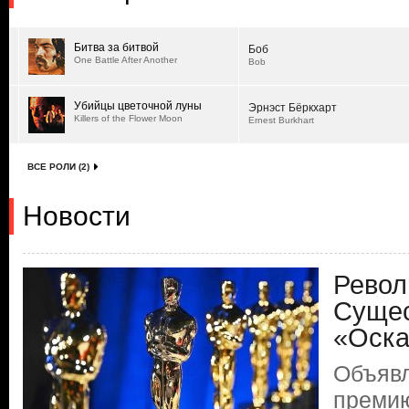
Битва за битвой
Боб
One Battle After Another
Bob
Убийцы цветочной луны
Эрнэст Бёркхарт
Killers of the Flower Moon
Ernest Burkhart
ВСЕ РОЛИ (2)
Новости
Револ
Сущес
«Оск
Объяв
преми