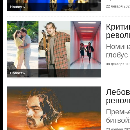
22 января 2026
Новость
Крити
рево
Номина
глобус
08 декабря 202
Новость
Лебов
револ
Премье
битвой
23 ноября 2025