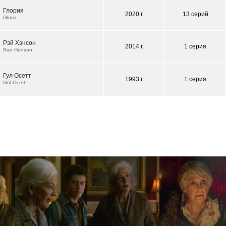
Глория
2020 г.
13 серий
Gloria
Рэй Хэнсон
2014 г.
1 серия
Rae Henson
Гул Осетт
1993 г.
1 серия
Gul Ocett