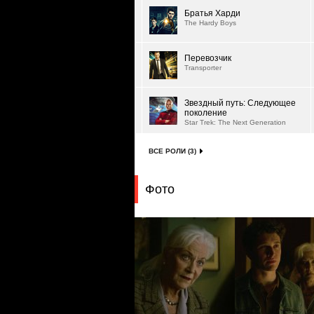
Братья Харди
The Hardy Boys
Перевозчик
Transporter
Звездный путь: Следующее
поколение
Star Trek: The Next Generation
ВСЕ РОЛИ (3)
Фото