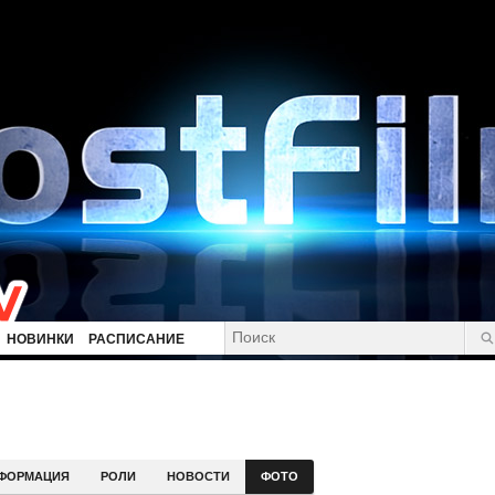
НОВИНКИ
РАСПИСАНИЕ
ФОРМАЦИЯ
РОЛИ
НОВОСТИ
ФОТО