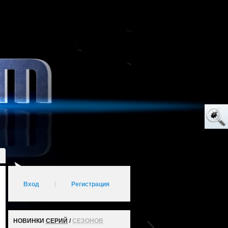
Вход
|
Регистрация
НОВИНКИ
СЕРИЙ
/
СЕЗОНОВ