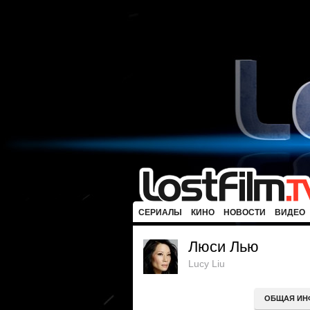
СЕРИАЛЫ
КИНО
НОВОСТИ
ВИДЕО
Люси Лью
Lucy Liu
ОБЩАЯ ИН