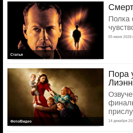
Смерт
Полка 
чувств
05 июня 2026 г
Статья
Пора 
Лиэнн
Озвуче
финаль
прислу
14 декабря 202
Фото/Видео