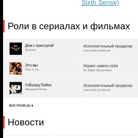
Sixth Sense)
Роли в сериалах и фильмах
Дом с прислугой
Исполнительный продюсер
Servant
executive producer
Это мы
Играет самого себя
This Is Us
M. Night Shyamalan
Уэйуорд Пайнс
Исполнительный продюсер
Wayward Pines
executive producer
ВСЕ РОЛИ (4)
Новости