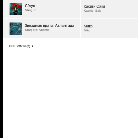
Сёгун
Касиги Саки
Shōgun
Kashigi Saki
Звездные врата: Атлантида
Мико
Stargate: Atlantis
Miko
ВСЕ РОЛИ (2)