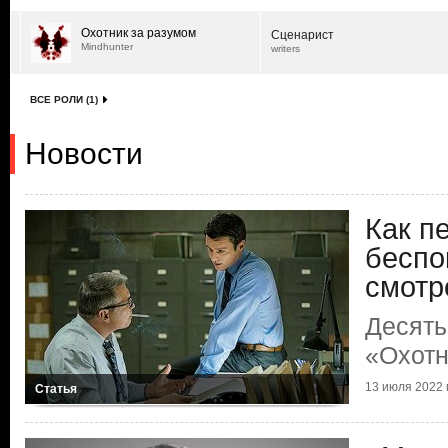
Охотник за разумом
Сценарист
Mindhunter
writers
ВСЕ РОЛИ (1)
Новости
Как п
беспо
смотр
Десять
«Охотн
13 июля 2022 г
Статья