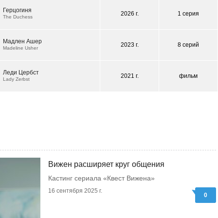
Герцогиня
2026 г.
1 серия
The Duchess
Мадлен Ашер
2023 г.
8 серий
Madeline Usher
Леди Цербст
2021 г.
фильм
Lady Zerbst
Вижен расширяет круг общения
Кастинг сериала «Квест Вижена»
16 сентября 2025 г.
0