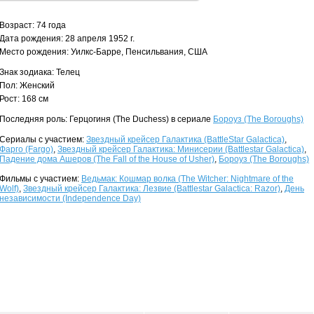
Возраст: 74 года
Дата рождения: 28 апреля 1952 г.
Место рождения: Уилкс-Барре, Пенсильвания, США
Знак зодиака: Телец
Пол: Женский
Рост: 168 см
Последняя роль: Герцогиня (The Duchess) в сериале
Бороуз (The Boroughs)
Сериалы с участием:
Звездный крейсер Галактика (BattleStar Galactica)
,
Фарго (Fargo)
,
Звездный крейсер Галактика: Минисерии (Battlestar Galactica)
,
Падение дома Ашеров (The Fall of the House of Usher)
,
Бороуз (The Boroughs)
Фильмы с участием:
Ведьмак: Кошмар волка (The Witcher: Nightmare of the
Wolf)
,
Звездный крейсер Галактика: Лезвие (Battlestar Galactica: Razor)
,
День
независимости (Independence Day)