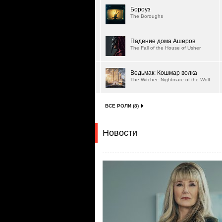
Бороуз
The Boroughs
Падение дома Ашеров
The Fall of the House of Usher
Ведьмак: Кошмар волка
The Witcher: Nightmare of the Wolf
ВСЕ РОЛИ (8)
Новости