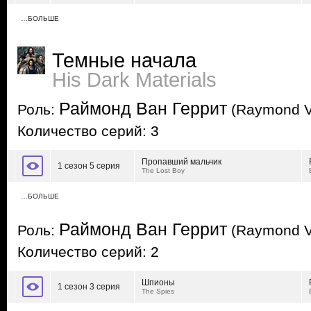
…БОЛЬШЕ
Темные начала
His Dark Materials
Раймонд Ван Геррит
Роль:
(Raymond Va
Количество серий: 3
Пропавший мальчик
1 сезон 5 серия
The Lost Boy
…БОЛЬШЕ
Раймонд Ван Геррит
Роль:
(Raymond Va
Количество серий: 2
Шпионы
1 сезон 3 серия
The Spies