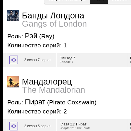
Банды Лондона
Gangs of London
Рэй
Роль:
(Ray)
Количество серий: 1
Эпизод 7
3 сезон 7 серия
Episode 7
Мандалорец
The Mandalorian
Пират
Роль:
(Pirate Coxswain)
Количество серий: 2
Глава 21: Пират
3 сезон 5 серия
Chapter 21: The Pirate