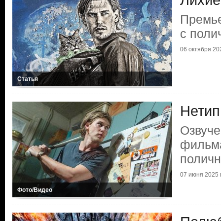
Лихие
Премь
с поли
06 октября 202
Статья
Нетип
Озвуче
фильм
полич
07 июня 2025 г
Фото/Видео