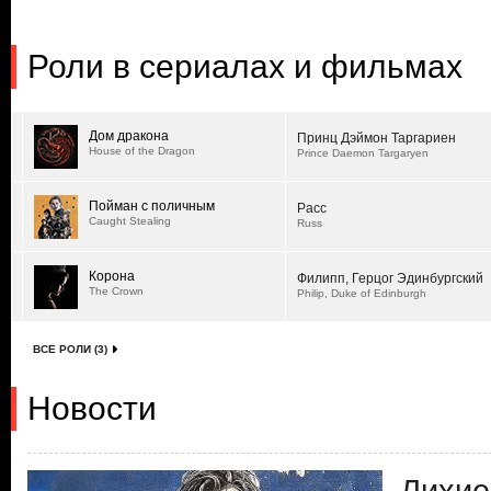
Роли в сериалах и фильмах
Дом дракона
Принц Дэймон Таргариен
House of the Dragon
Prince Daemon Targaryen
Пойман с поличным
Расс
Caught Stealing
Russ
Корона
Филипп, Герцог Эдинбургский
The Crown
Philip, Duke of Edinburgh
ВСЕ РОЛИ (3)
Новости