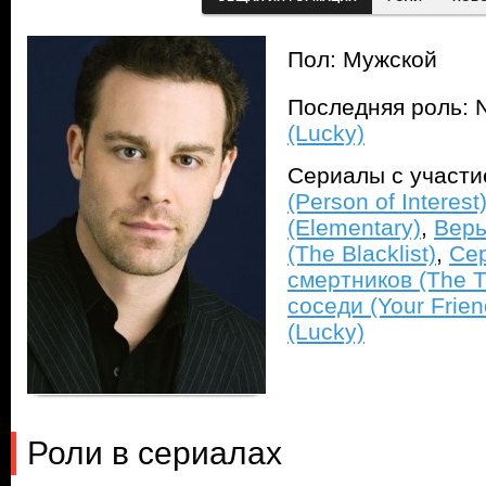
Пол: Мужской
Последняя роль: N
(Lucky)
Сериалы с участ
(Person of Interest
(Elementary)
,
Верь
(The Blacklist)
,
Се
смертников (The Te
соседи (Your Frie
(Lucky)
Роли в сериалах