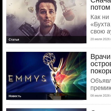
Снача
потом
Как ни
«Бухта
свою а
20 июля 2026 г
Статья
Врачи
остро
покор
Объяв
преми
08 июля 2026 г
Новость