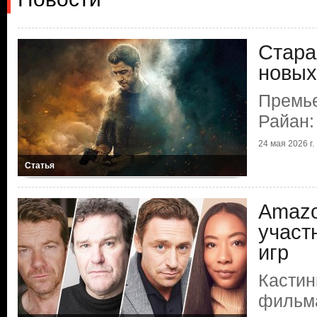
Стара
новых
Премь
Райан:
24 мая 2026 г.
Статья
Amazo
участ
игр
Кастин
фильма