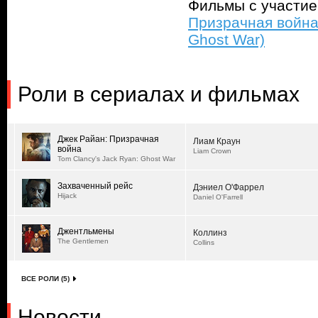
Фильмы с участи
Призрачная война 
Ghost War)
Роли в сериалах и фильмах
Джек Райан: Призрачная
Лиам Краун
война
Liam Crown
Tom Clancy's Jack Ryan: Ghost War
Захваченный рейс
Дэниел О'Фаррел
Hijack
Daniel O'Farrell
Джентльмены
Коллинз
The Gentlemen
Collins
ВСЕ РОЛИ (5)
Новости