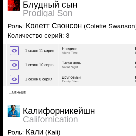
Блудный сын
Prodigal Son
Колетт Свонсон
Роль:
(Colette Swanson
Количество серий: 3
Наедине
1 сезон 11 серия
Alone Time
Тихая ночь
1 сезон 10 серия
Silent Night
Друг семьи
1 сезон 8 серия
Family Friend
…МЕНЬШЕ
Калифорникейшн
Californication
Кали
Роль:
(Kali)