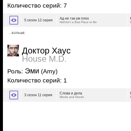
Количество серий: 7
Ад не так уж плох
5 сезон 12 серия
Hell Ain't a Bad Place to Be
…БОЛЬШЕ
Доктор Хаус
House M.D.
Эми
Роль:
(Amy)
Количество серий: 1
Слова и дела
3 сезон 11 серия
Words and Deeds