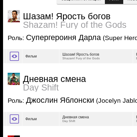
Шазам! Ярость богов
Shazam! Fury of the Gods
Супергероиня Дарла
Роль:
(Super Hero
Шазам! Ярость богов
Фильм
Shazam! Fury of the Gods
Дневная смена
Day Shift
Джослин Яблонски
Роль:
(Jocelyn Jabl
Дневная смена
Фильм
Day Shift