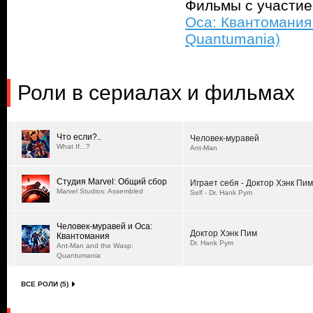
Фильмы с участи
Оса: Квантомания 
Quantumania)
Роли в сериалах и фильмах
Что если?..
Человек-муравей
What If...?
Ant-Man
Студия Marvel: Общий сбор
Играет себя - Доктор Хэнк Пим
Marvel Studios: Assembled
Self - Dr. Hank Pym
Человек-муравей и Оса:
Доктор Хэнк Пим
Квантомания
Dr. Hank Pym
Ant-Man and the Wasp:
Quantumania
ВСЕ РОЛИ (5)