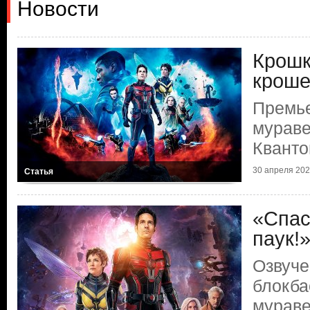
Новости
Крошк
кроше
Премье
мураве
Квант
30 апреля 2023
Статья
«Спас
паук!
Озвуче
блокба
мураве