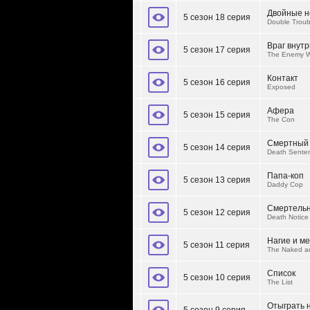
Двойные н
5 сезон 18 серия
Double Troub
Враг внутр
5 сезон 17 серия
The Enemy W
Контакт
5 сезон 16 серия
Exposed
Афера
5 сезон 15 серия
The Con
Смертный 
5 сезон 14 серия
Death Sente
Папа-коп
5 сезон 13 серия
Daddy Cop
Смертельн
5 сезон 12 серия
Death Notice
Нагие и м
5 сезон 11 серия
The Naked a
Список
5 сезон 10 серия
The List
Отыграть 