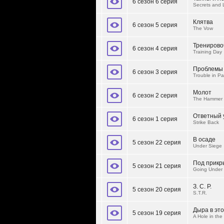
6 сезон 6 серия
Secrets and 
Клятва
6 сезон 5 серия
The Vow
Тренирово
6 сезон 4 серия
Training Day
Проблемы 
6 сезон 3 серия
Trouble in Pa
Молот
6 сезон 2 серия
The Hammer
Ответный 
6 сезон 1 серия
Strike Back
В осаде
5 сезон 22 серия
Under Siege
Под прикр
5 сезон 21 серия
Going Under 
З. С. Р.
5 сезон 20 серия
S.T.R.
Дыра в эт
5 сезон 19 серия
A Hole in the