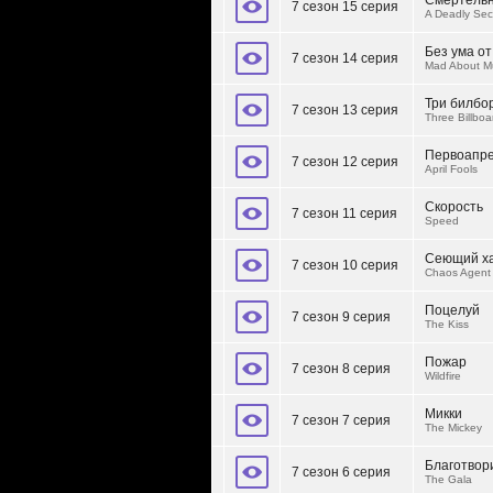
Смертельн
7 сезон 15 серия
A Deadly Sec
Без ума от
7 сезон 14 серия
Mad About M
Три билбо
7 сезон 13 серия
Three Billboa
Первоапре
7 сезон 12 серия
April Fools
Скорость
7 сезон 11 серия
Speed
Сеющий х
7 сезон 10 серия
Chaos Agent
Поцелуй
7 сезон 9 серия
The Kiss
Пожар
7 сезон 8 серия
Wildfire
Микки
7 сезон 7 серия
The Mickey
Благотвор
7 сезон 6 серия
The Gala