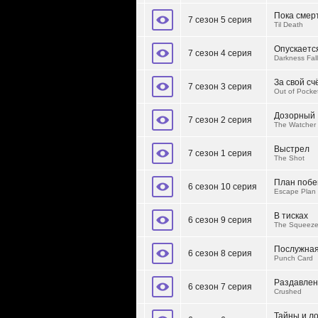
Пока смер
7 сезон 5 серия
Til Death
Опускаетс
7 сезон 4 серия
Darkness Fall
За свой сч
7 сезон 3 серия
Out of Pocke
Дозорный
7 сезон 2 серия
The Watcher
Выстрел
7 сезон 1 серия
The Shot
План побе
6 сезон 10 серия
Escape Plan
В тисках
6 сезон 9 серия
The Squeez
Послужная
6 сезон 8 серия
Punch Card
Раздавле
6 сезон 7 серия
Crushed
Тайны и л