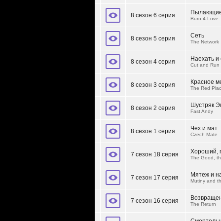
Пылающие
8 сезон 6 серия
Burn 4 Love
Сеть
8 сезон 5 серия
The Network
Наехать и
8 сезон 4 серия
Cut and Run
Красное м
8 сезон 3 серия
The Red Pla
Шустряк Э
8 сезон 2 серия
Fast Andy
Чех и мат
8 сезон 1 серия
Czech Mate
Хороший, 
7 сезон 18 серия
The Good, th
Мятеж и н
7 сезон 17 серия
Mutiny and t
Возвраще
7 сезон 16 серия
The Return