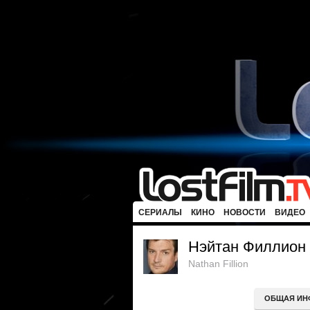
СЕРИАЛЫ
КИНО
НОВОСТИ
ВИДЕО
Нэйтан Филлион
Nathan Fillion
ОБЩАЯ ИН