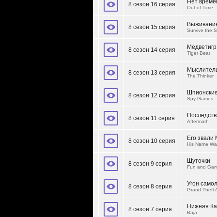
Нет време
8 сезон 16 серия
Out of Time
Выживание
8 сезон 15 серия
Survive the S
Медветигр
8 сезон 14 серия
Tiger Bear
Мыслител
8 сезон 13 серия
The Thinker
Шпионские
8 сезон 12 серия
Spy Games
Последств
8 сезон 11 серия
Aftermath
Его звали
8 сезон 10 серия
His Name Was
Шуточки
8 сезон 9 серия
Fun and Ga
Угон само
8 сезон 8 серия
Grand Theft A
Нижняя К
8 сезон 7 серия
Baja