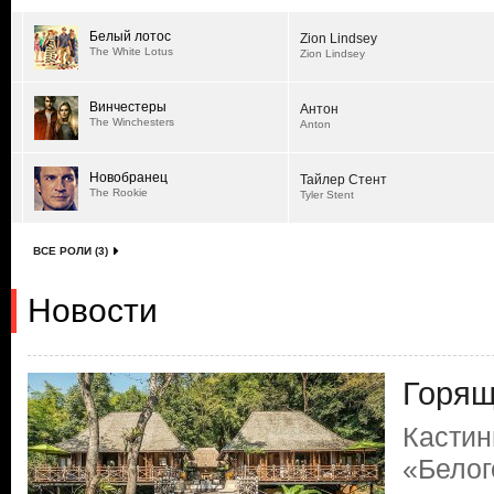
Белый лотос
Zion Lindsey
The White Lotus
Zion Lindsey
Винчестеры
Антон
The Winchesters
Anton
Новобранец
Тайлер Стент
The Rookie
Tyler Stent
ВСЕ РОЛИ (3)
Новости
Горящ
Кастин
«Белог