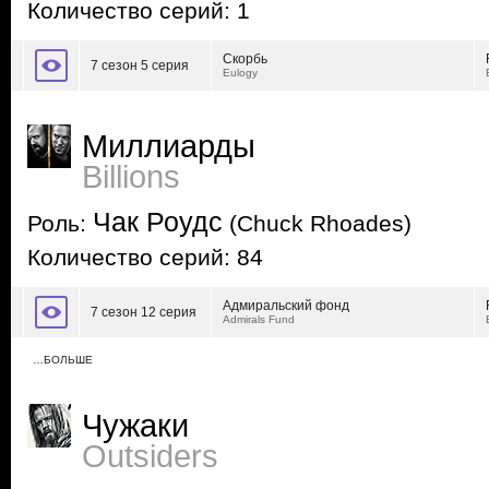
Количество серий: 1
Скорбь
7 сезон 5 серия
Eulogy
Миллиарды
Billions
Чак Роудс
Роль:
(Chuck Rhoades)
Количество серий: 84
Адмиральский фонд
7 сезон 12 серия
Admirals Fund
…БОЛЬШЕ
Чужаки
Outsiders