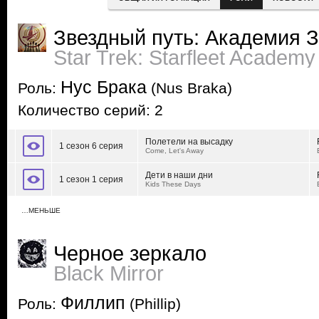
Звездный путь: Академия 
Star Trek: Starfleet Academy
Нус Брака
Роль:
(Nus Braka)
Количество серий: 2
Полетели на высадку
1 сезон 6 серия
Come, Let's Away
Дети в наши дни
1 сезон 1 серия
Kids These Days
…МЕНЬШЕ
Черное зеркало
Black Mirror
Филлип
Роль:
(Phillip)