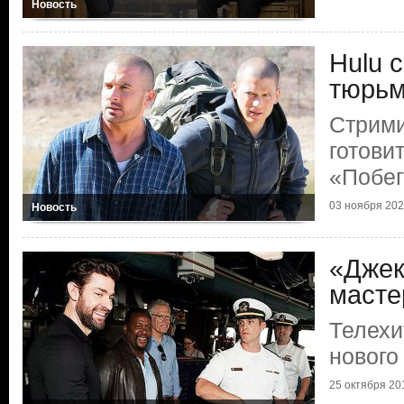
Новость
Hulu 
тюрь
Стрими
готови
«Побег
03 ноября 2023
Новость
«Джек
масте
Телехи
нового
25 октября 201