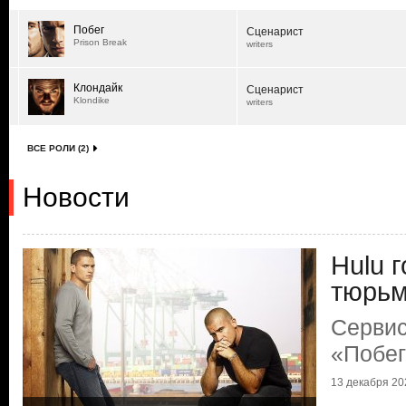
Побег
Сценарист
Prison Break
writers
Клондайк
Сценарист
Klondike
writers
ВСЕ РОЛИ (2)
Новости
Hulu 
тюрь
Сервис
«Побег
13 декабря 202