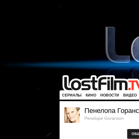
СЕРИАЛЫ
КИНО
НОВОСТИ
ВИДЕО
Пенелопа Горан
Penelope Goranson
ОБ