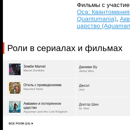
Фильмы с участи
Оса: Квантомания 
Quantumania)
,
Акв
царство (Aquaman 
Роли в сериалах и фильмах
Зомби Marvel
Джимми Ву
Marvel Zombies
Jimmy Woo
Отель с привидениями
Джоэл
Haunted Hotel
Joel
Аквамен и потерянное
Доктор Шин
царство
Dr. Shin
Aquaman and the Lost Kingdom
ВСЕ РОЛИ (10)