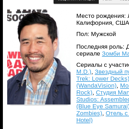
Место рождения: 
Калифорния, СШ
Пол: Мужской
Последняя роль: 
сериале
Зомби Ma
Сериалы с участ
M.D.)
,
Звездный пу
Trek: Lower Decks
(WandaVision)
,
Мо
Rock)
,
Студия Mar
Studios: Assemble
(Blue Eye Samurai
Zombies)
,
Отель с
Hotel)