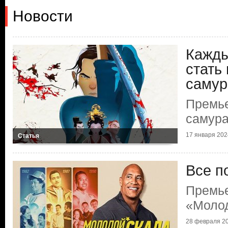
Новости
Кажды
стать
самур
Премье
самур
17 января 2024
Статья
Все п
Премь
«Моло
28 февраля 20