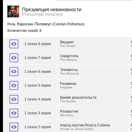
Презумпция невиновности
Presumed Innocent
Кэролин Полимус
Роль:
(Carolyn Polhemus)
Количество серий: 8
Вердикт
1 сезон 8 серия
The Verdict
Свидетель
1 сезон 7 серия
The Witness
Элементы
1 сезон 6 серия
The Elements
Разминка
1 сезон 5 серия
Pregame
Бремя доказательств
1 сезон 4 серия
The Burden
Раскрытие
1 сезон 3 серия
Discovery
Народ против Розата Сабича
1 сезон 2 серия
People vs. Rozat Sabich