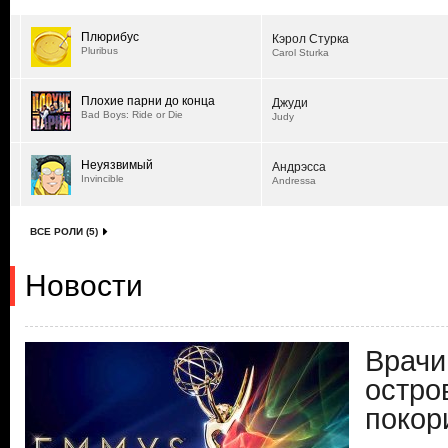
Плюрибус
Кэрол Стурка
Pluribus
Carol Sturka
Плохие парни до конца
Джуди
Bad Boys: Ride or Die
Judy
Неуязвимый
Андрэсса
Invincible
Andressa
ВСЕ РОЛИ (5)
Новости
Врачи
остро
покор