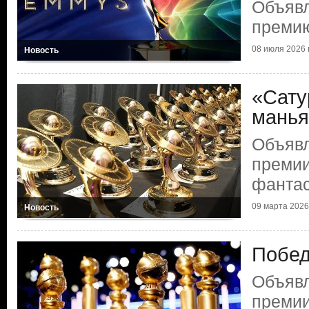
Объяв
преми
08 июля 2026 г
Новость
«Сату
манья
Объяв
премии
фантас
09 марта 2026 
Новость
Побед
Объяв
премии