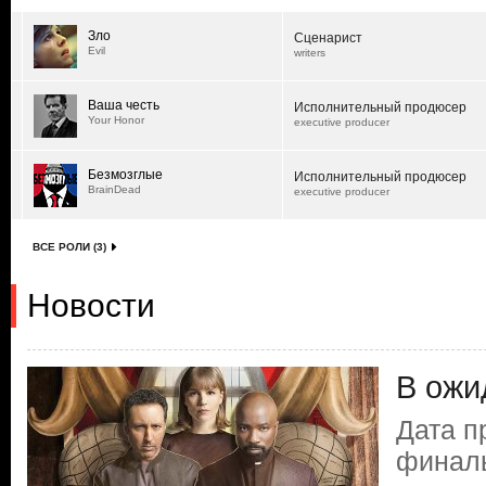
Зло
Сценарист
Evil
writers
Ваша честь
Исполнительный продюсер
Your Honor
executive producer
Безмозглые
Исполнительный продюсер
BrainDead
executive producer
ВСЕ РОЛИ (3)
Новости
В ожи
Дата п
финаль