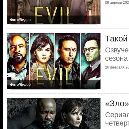
09 апреля 2024
Фото/Видео
Такой
Озвуче
сезона
26 февраля 20
Фото/Видео
«Зло»
Сериал
четвер