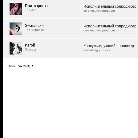
Притворство
Исполнительный сопродюсер
The Act
co-executive producer
Экспансия
Исполнительный сопродюсер
The Expanse
co-executive producer
Изгой
Консультирующий продюсер
Outcast
consulting producer
ВСЕ РОЛИ (5)