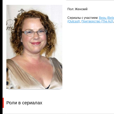
Пол: Женский
Сериалы с участием:
Верь (Beli
(Outcast)
,
Притворство (The Act)
Роли в сериалах